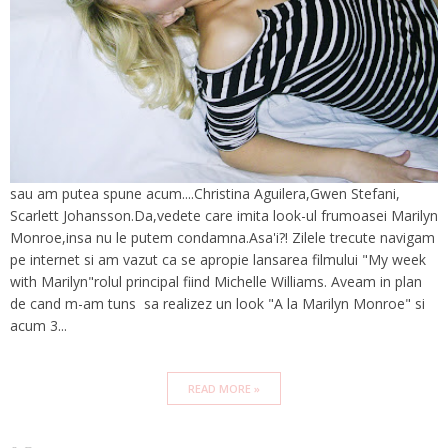
sau am putea spune acum....Christina Aguilera,Gwen Stefani,
Scarlett Johansson.Da,vedete care imita look-ul frumoasei Marilyn
Monroe,insa nu le putem condamna.Asa'i?! Zilele trecute navigam
pe internet si am vazut ca se apropie lansarea filmului "My week
with Marilyn"rolul principal fiind Michelle Williams. Aveam in plan
de cand m-am tuns sa realizez un look "A la Marilyn Monroe" si
acum 3...
READ MORE »