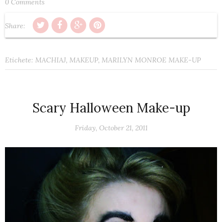
0 Comments
Share:
Etichete:
MACHIAJ
,
MAKEUP
,
MARILYN MONROE MAKE-UP
Scary Halloween Make-up
Friday, October 21, 2011