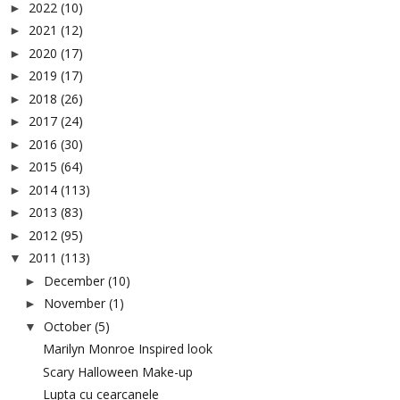
2022
(10)
►
2021
(12)
►
2020
(17)
►
2019
(17)
►
2018
(26)
►
2017
(24)
►
2016
(30)
►
2015
(64)
►
2014
(113)
►
2013
(83)
►
2012
(95)
►
2011
(113)
▼
December
(10)
►
November
(1)
►
October
(5)
▼
Marilyn Monroe Inspired look
Scary Halloween Make-up
Lupta cu cearcanele