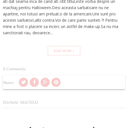
ati dat seama inca de cand ati citit titlul,este vorba despre un
machiaj pentru Halloween.Desi aceasta sarbatoare nu ne
apartine, noi totusi am preluat.o de la americani.Unii sunt pro
acestei sarbatori,altii contra.Voi de care parte sunteti ?! Pentru
mine a fost o placere sa incerc un astfel de make-up.Sa nu ma
sanctionati rau, deoarece...
READ MORE »
0 Comments
Share:
Etichete:
MACHIAJ