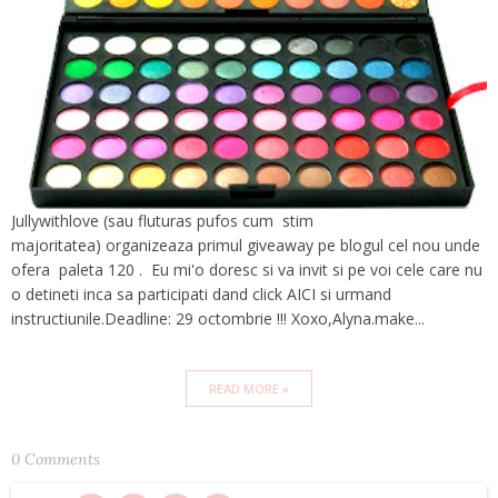
Jullywithlove (sau fluturas pufos cum stim
majoritatea) organizeaza primul giveaway pe blogul cel nou unde
ofera paleta 120 . Eu mi'o doresc si va invit si pe voi cele care nu
o detineti inca sa participati dand click AICI si urmand
instructiunile.Deadline: 29 octombrie !!! Xoxo,Alyna.make...
READ MORE »
0 Comments