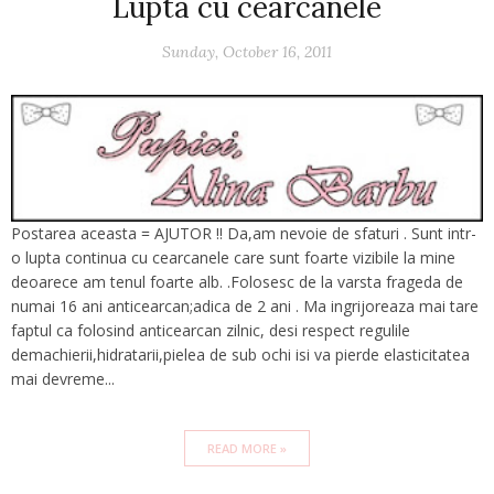
Lupta cu cearcanele
Sunday, October 16, 2011
Postarea aceasta = AJUTOR !! Da,am nevoie de sfaturi . Sunt intr-
o lupta continua cu cearcanele care sunt foarte vizibile la mine
deoarece am tenul foarte alb. .Folosesc de la varsta frageda de
numai 16 ani anticearcan;adica de 2 ani . Ma ingrijoreaza mai tare
faptul ca folosind anticearcan zilnic, desi respect regulile
demachierii,hidratarii,pielea de sub ochi isi va pierde elasticitatea
mai devreme...
READ MORE »