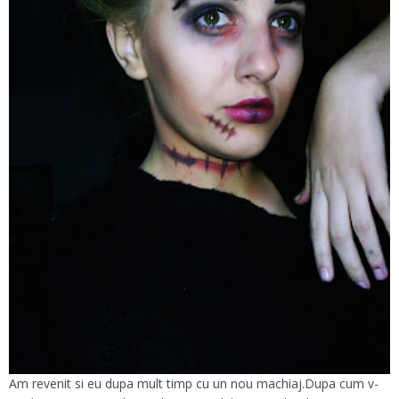
Am revenit si eu dupa mult timp cu un nou machiaj.Dupa cum v-