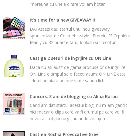
impreuna cu unele dintre voi am hotar...
It's time for a new GIVEAWAY !!
DA! Astazi dau startul unui nou giveaway
sponsorizat de Cosmetic-style ! Premiul ?? O paleta
Manly cu 32 nuante fard, 6 blush si 2 contur...
Castiga 2 seturi de ingrijire cu ON Line
Daca nu ati auzit de gama produselor de ingrijire
ON Line e timpul sa o faceti acum. ON LiNE este
liderul pe piata poloneza de sapun lichi...
Concurs: 3 ani de blogging cu Alina Barbu
Cand am dat startul acestui blog, nu m-am gandit
nici macar o clipa care va fi drumul pe care voi fi
nevoita sa il parcurg sau unde voi ajun...
Castiga Rochia Provocative Grey