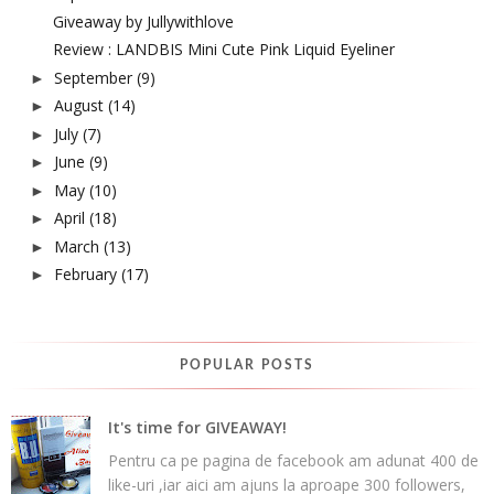
Giveaway by Jullywithlove
Review : LANDBIS Mini Cute Pink Liquid Eyeliner
September
(9)
►
August
(14)
►
July
(7)
►
June
(9)
►
May
(10)
►
April
(18)
►
March
(13)
►
February
(17)
►
POPULAR POSTS
It's time for GIVEAWAY!
Pentru ca pe pagina de facebook am adunat 400 de
like-uri ,iar aici am ajuns la aproape 300 followers,