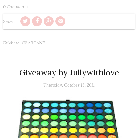
0 Comments
Share:
Etichete:
CEARCANE
Giveaway by Jullywithlove
Thursday, October 13, 2011