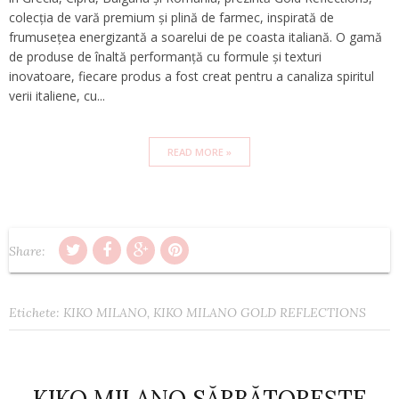
colecția de vară premium și plină de farmec, inspirată de
frumusețea energizantă a soarelui de pe coasta italiană. O gamă
de produse de înaltă performanță cu formule și texturi
inovatoare, fiecare produs a fost creat pentru a canaliza spiritul
verii italiene, cu...
READ MORE »
Share:
Etichete:
KIKO MILANO
,
KIKO MILANO GOLD REFLECTIONS
KIKO MILANO SĂRBĂTOREȘTE