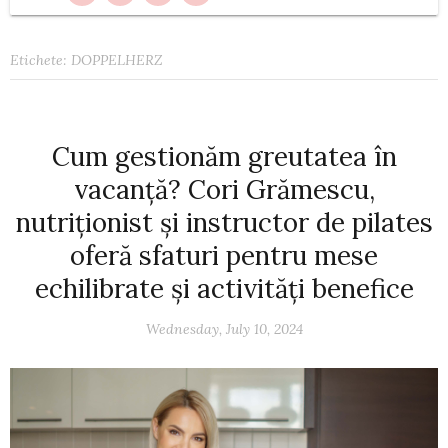
Etichete:
DOPPELHERZ
Cum gestionăm greutatea în
vacanță? Cori Grămescu,
nutriționist și instructor de pilates
oferă sfaturi pentru mese
echilibrate și activități benefice
Wednesday, July 10, 2024