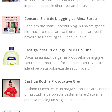
like-uri ,iar aici am ajuns la aproape 300 followers,
impreuna cu unele dintre voi am hotar...
Concurs: 3 ani de blogging cu Alina Barbu
Cand am dat startul acestui blog, nu m-am gandit
nici macar o clipa care va fi drumul pe care voi fi
nevoita sa il parcurg sau unde voi ajun...
Castiga 2 seturi de ingrijire cu ON Line
Daca nu ati auzit de gama produselor de ingrijire
ON Line e timpul sa o faceti acum. ON LiNE este
liderul pe piata poloneza de sapun lichi...
Castiga Rochia Provocative Grey
Fashion Queen este un magazin online care contine
o multitudine de obiecte vestimentare.Daca m-ai
pune sa-mi aleg un singur lucru de acolo,...