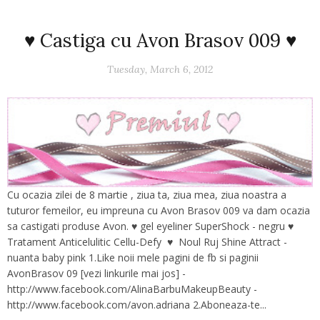
♥ Castiga cu Avon Brasov 009 ♥
Tuesday, March 6, 2012
Cu ocazia zilei de 8 martie , ziua ta, ziua mea, ziua noastra a
tuturor femeilor, eu impreuna cu Avon Brasov 009 va dam ocazia
sa castigati produse Avon. ♥ gel eyeliner SuperShock - negru ♥
Tratament Anticelulitic Cellu-Defy ♥ Noul Ruj Shine Attract -
nuanta baby pink 1.Like noii mele pagini de fb si paginii
AvonBrasov 09 [vezi linkurile mai jos] -
http://www.facebook.com/AlinaBarbuMakeupBeauty -
http://www.facebook.com/avon.adriana 2.Aboneaza-te...