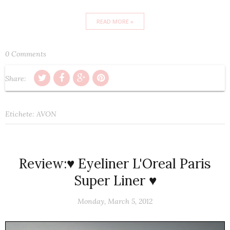
READ MORE »
0 Comments
Share:
Etichete:
AVON
Review:♥ Eyeliner L'Oreal Paris
Super Liner ♥
Monday, March 5, 2012