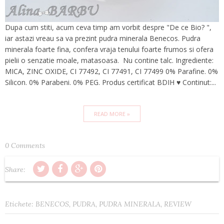
Dupa cum stiti, acum ceva timp am vorbit despre "De ce Bio? ",
iar astazi vreau sa va prezint pudra minerala Benecos. Pudra
minerala foarte fina, confera vraja tenului foarte frumos si ofera
pielii o senzatie moale, matasoasa. Nu contine talc. Ingrediente:
MICA, ZINC OXIDE, CI 77492, CI 77491, CI 77499 0% Parafine. 0%
Silicon. 0% Parabeni. 0% PEG. Produs certificat BDIH ♥ Continut:...
READ MORE »
0 Comments
Share:
Etichete:
BENECOS
,
PUDRA
,
PUDRA MINERALA
,
REVIEW