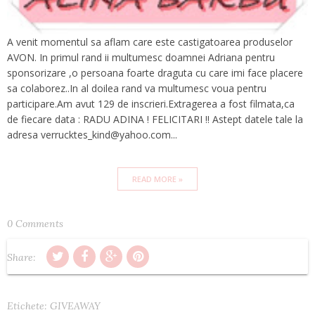
A venit momentul sa aflam care este castigatoarea produselor
AVON. In primul rand ii multumesc doamnei Adriana pentru
sponsorizare ,o persoana foarte draguta cu care imi face placere
sa colaborez..In al doilea rand va multumesc voua pentru
participare.Am avut 129 de inscrieri.Extragerea a fost filmata,ca
de fiecare data : RADU ADINA ! FELICITARI !! Astept datele tale la
adresa verrucktes_kind@yahoo.com...
READ MORE »
0 Comments
Share:
Etichete:
GIVEAWAY