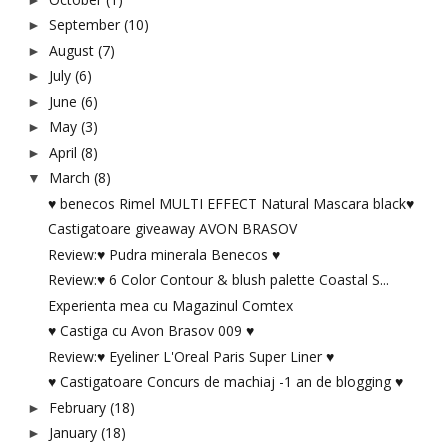
September
(10)
►
August
(7)
►
July
(6)
►
June
(6)
►
May
(3)
►
April
(8)
►
March
(8)
▼
♥ benecos Rimel MULTI EFFECT Natural Mascara black♥
Castigatoare giveaway AVON BRASOV
Review:♥ Pudra minerala Benecos ♥
Review:♥ 6 Color Contour & blush palette Coastal S...
Experienta mea cu Magazinul Comtex
♥ Castiga cu Avon Brasov 009 ♥
Review:♥ Eyeliner L'Oreal Paris Super Liner ♥
♥ Castigatoare Concurs de machiaj -1 an de blogging ♥
February
(18)
►
January
(18)
►