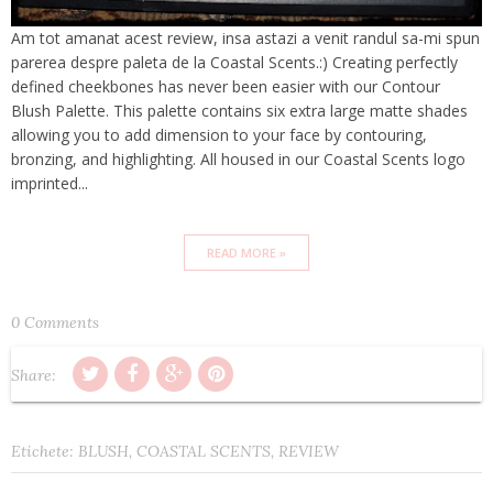
Am tot amanat acest review, insa astazi a venit randul sa-mi spun
parerea despre paleta de la Coastal Scents.:) Creating perfectly
defined cheekbones has never been easier with our Contour
Blush Palette. This palette contains six extra large matte shades
allowing you to add dimension to your face by contouring,
bronzing, and highlighting. All housed in our Coastal Scents logo
imprinted...
READ MORE »
0 Comments
Share:
Etichete:
BLUSH
,
COASTAL SCENTS
,
REVIEW