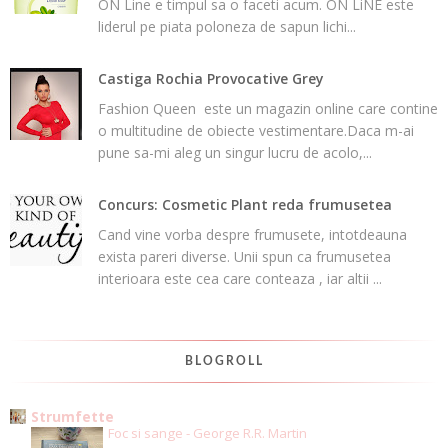
ON Line e timpul sa o faceti acum. ON LiNE este
liderul pe piata poloneza de sapun lichi...
Castiga Rochia Provocative Grey
Fashion Queen este un magazin online care contine
o multitudine de obiecte vestimentare.Daca m-ai
pune sa-mi aleg un singur lucru de acolo,...
Concurs: Cosmetic Plant reda frumusetea
Cand vine vorba despre frumusete, intotdeauna
exista pareri diverse. Unii spun ca frumusetea
interioara este cea care conteaza , iar altii ...
BLOGROLL
Strumfette
Foc si sange - George R.R. Martin