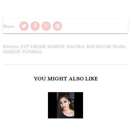
Share:
Etichete:
CUT CREASE MAKEUP
,
MACHIAJ
,
MACHIAJ DE SEARA
,
MAKEUP
,
TUTORIAL
YOU MIGHT ALSO LIKE