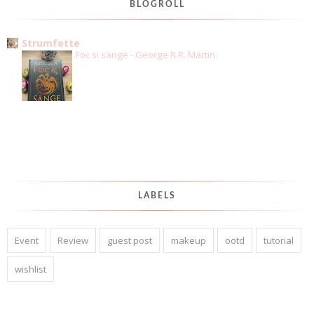
BLOGROLL
Strumfette
Foc si sange - George R.R. Martin
LABELS
Event
Review
guest post
makeup
ootd
tutorial
wishlist