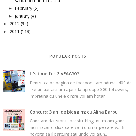
Sarbatorim feminitatea
February
(5)
►
January
(4)
►
2012
(95)
►
2011
(113)
►
POPULAR POSTS
It's time for GIVEAWAY!
Pentru ca pe pagina de facebook am adunat 400 de
like-uri ,iar aici am ajuns la aproape 300 followers,
impreuna cu unele dintre voi am hotar...
Concurs: 3 ani de blogging cu Alina Barbu
Cand am dat startul acestui blog, nu m-am gandit
nici macar o clipa care va fi drumul pe care voi fi
nevoita sa il parcurg sau unde voi ajun...