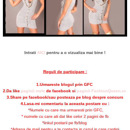
Intrati
AICI
pentru a o vizualiza mai bine !
Reguli de participare :
1.Urmareste blogul prin GFC
2.Da like
paginii mele
de facebook si
paginii FashionQueen.ro
3.Share pe facebook/sau posteaza pe blog despre concurs
4.Lasa-mi comentariu la aceasta postare cu :
*Numele cu care ma urmaresti prin GFC,
* numele cu care ati dat like celor 2 pagini de fb
*linkul postarii pe fb/blog
*Adresa de mail pentru a te contacta in cazul in care castigi