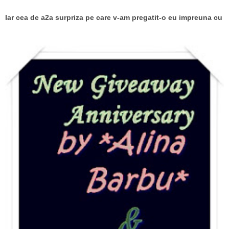
Iar cea de a2a surpriza pe care v-am pregatit-o eu impreuna cu