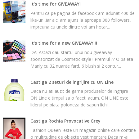
It's time for GIVEAWAY!
Pentru ca pe pagina de facebook am adunat 400 de
like-uri ,iar aici am ajuns la aproape 300 followers,
impreuna cu unele dintre voi am hotar...
It's time for a new GIVEAWAY !!
DA! Astazi dau startul unui nou giveaway
sponsorizat de Cosmetic-style ! Premiul ?? O paleta
Manly cu 32 nuante fard, 6 blush si 2 contur...
Castiga 2 seturi de ingrijire cu ON Line
Daca nu ati auzit de gama produselor de ingrijire
ON Line e timpul sa o faceti acum. ON LiNE este
liderul pe piata poloneza de sapun lichi...
Castiga Rochia Provocative Grey
Fashion Queen este un magazin online care contine
o multitudine de obiecte vestimentare.Daca m-ai