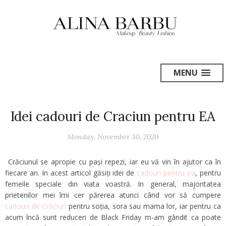
MENU
Idei cadouri de Craciun pentru EA
Monday, November 30, 2020
Crăciunul se apropie cu pași repezi, iar eu vă vin în ajutor ca în
fiecare an. In acest articol găsiți
idei
de
cadouri pentru ea
, pentru
femeile speciale din viata voastră. In general, majoritatea
prietenilor mei îmi cer părerea atunci când vor să
cumpere
cadouri de Crăciun
pentru soția, sora sau mama lor, iar pentru ca
acum încă sunt reduceri de Black Friday m-am gândit ca poate