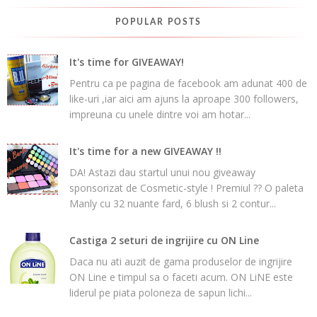
POPULAR POSTS
It's time for GIVEAWAY!
Pentru ca pe pagina de facebook am adunat 400 de
like-uri ,iar aici am ajuns la aproape 300 followers,
impreuna cu unele dintre voi am hotar...
It's time for a new GIVEAWAY !!
DA! Astazi dau startul unui nou giveaway
sponsorizat de Cosmetic-style ! Premiul ?? O paleta
Manly cu 32 nuante fard, 6 blush si 2 contur...
Castiga 2 seturi de ingrijire cu ON Line
Daca nu ati auzit de gama produselor de ingrijire
ON Line e timpul sa o faceti acum. ON LiNE este
liderul pe piata poloneza de sapun lichi...