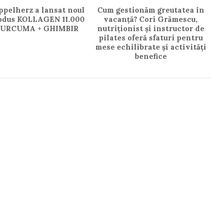
ppelherz a lansat noul
Cum gestionăm greutatea în
odus KOLLAGEN 11.000
vacanță? Cori Grămescu,
URCUMA + GHIMBIR
nutriționist și instructor de
pilates oferă sfaturi pentru
mese echilibrate și activități
benefice