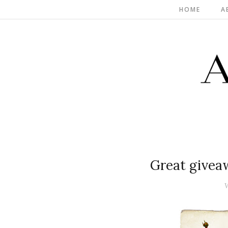
HOME
A
Great givea
W