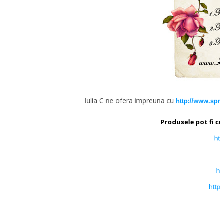
Iulia C ne ofera impreuna cu
http://www.spr
Produsele pot fi 
ht
h
htt