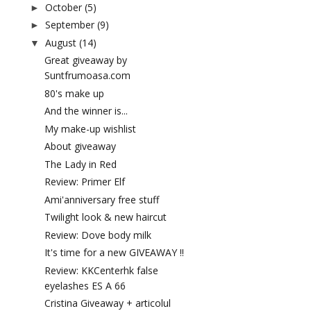
October
(5)
►
September
(9)
►
August
(14)
▼
Great giveaway by
Suntfrumoasa.com
80's make up
And the winner is...
My make-up wishlist
About giveaway
The Lady in Red
Review: Primer Elf
Ami'anniversary free stuff
Twilight look & new haircut
Review: Dove body milk
It's time for a new GIVEAWAY !!
Review: KKCenterhk false
eyelashes ES A 66
Cristina Giveaway + articolul