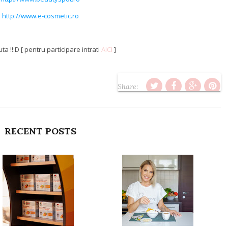
http://www.e-cosmetic.ro
a !!:D [ pentru participare intrati
AICI
]
Share:
RECENT POSTS