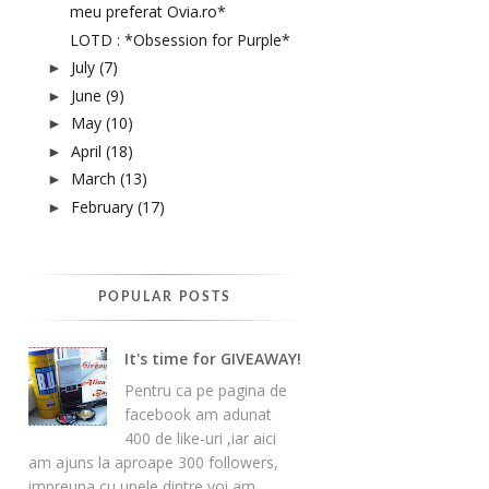
meu preferat Ovia.ro*
LOTD : *Obsession for Purple*
July
(7)
►
June
(9)
►
May
(10)
►
April
(18)
►
March
(13)
►
February
(17)
►
POPULAR POSTS
It's time for GIVEAWAY!
Pentru ca pe pagina de
facebook am adunat
400 de like-uri ,iar aici
am ajuns la aproape 300 followers,
impreuna cu unele dintre voi am