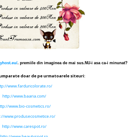
yhost.eu/
. premiile din imaginea de mai sus.NU-i asa ca-i minunat?
cumparate doar de pe urmatoarele siteuri:
tp://www.farduricolorate.ro/
http://www.baaria.com/
ttp://www.bio-cosmetics.ro/
p://www.produsecosmetice.ro/
http://www.carespot.ro/
http://www.beautyspot.ro