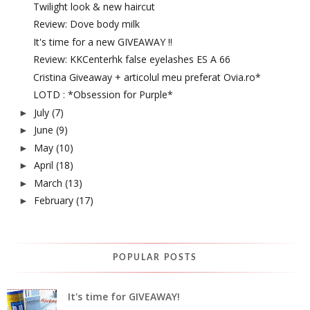
Twilight look & new haircut
Review: Dove body milk
It's time for a new GIVEAWAY !!
Review: KKCenterhk false eyelashes ES A 66
Cristina Giveaway + articolul meu preferat Ovia.ro*
LOTD : *Obsession for Purple*
July
(7)
►
June
(9)
►
May
(10)
►
April
(18)
►
March
(13)
►
February
(17)
►
POPULAR POSTS
It's time for GIVEAWAY!