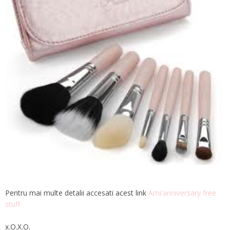
Pentru mai multe detalii accesati acest link
Ami'anniversary free
stuff
x.O.X.O.