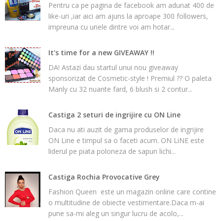
Pentru ca pe pagina de facebook am adunat 400 de
like-uri ,iar aici am ajuns la aproape 300 followers,
impreuna cu unele dintre voi am hotar...
It's time for a new GIVEAWAY !!
DA! Astazi dau startul unui nou giveaway
sponsorizat de Cosmetic-style ! Premiul ?? O paleta
Manly cu 32 nuante fard, 6 blush si 2 contur...
Castiga 2 seturi de ingrijire cu ON Line
Daca nu ati auzit de gama produselor de ingrijire
ON Line e timpul sa o faceti acum. ON LiNE este
liderul pe piata poloneza de sapun lichi...
Castiga Rochia Provocative Grey
Fashion Queen este un magazin online care contine
o multitudine de obiecte vestimentare.Daca m-ai
pune sa-mi aleg un singur lucru de acolo,...