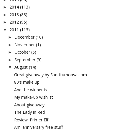
2014
(113)
►
2013
(83)
►
2012
(95)
►
2011
(113)
▼
December
(10)
►
November
(1)
►
October
(5)
►
September
(9)
►
August
(14)
▼
Great giveaway by Suntfrumoasa.com
80's make up
And the winner is...
My make-up wishlist
About giveaway
The Lady in Red
Review: Primer Elf
Ami'anniversary free stuff