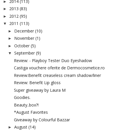
2014
(113)
►
2013
(83)
►
2012
(95)
►
2011
(113)
▼
December
(10)
►
November
(1)
►
October
(5)
►
September
(9)
▼
Review: - Playboy Tester Duo Eyeshadow
Castiga vouchere oferite de Dermocosmetice.ro
Review:Benefit creaseless cream shadow/liner
Review: Benefit Lip gloss
Super giveaway by Laura M
Goodies.
Beauty..box?!
*August Favorites
Giveaway by Colourful Bazzar
August
(14)
►