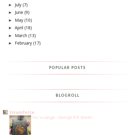
July
(7)
►
June
(9)
►
May
(10)
►
April
(18)
►
March
(13)
►
February
(17)
►
POPULAR POSTS
BLOGROLL
Strumfette
Foc si sange - George R.R. Martin