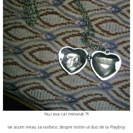
Nu.i asa ca'i minunat ?!!
Iar acum vreau sa vorbesc despre tester-ul duo de la Playboy.