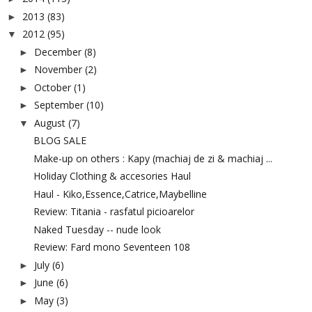
2013
(83)
►
2012
(95)
▼
December
(8)
►
November
(2)
►
October
(1)
►
September
(10)
►
August
(7)
▼
BLOG SALE
Make-up on others : Kapy (machiaj de zi & machiaj ...
Holiday Clothing & accesories Haul
Haul - Kiko,Essence,Catrice,Maybelline
Review: Titania - rasfatul picioarelor
Naked Tuesday -- nude look
Review: Fard mono Seventeen 108
July
(6)
►
June
(6)
►
May
(3)
►