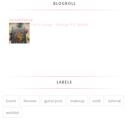
BLOGROLL
Strumfette
Foc si sange - George R.R. Martin
LABELS
Event
Review
guest post
makeup
ootd
tutorial
wishlist