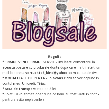
Reguli
:
*
PRIMUL VENIT PRIMUL SERVIT -
imi lasati comentariu la
aceasta postare cu produsele dorite,dupa care imi trimite.ti un
mail la adresa
verruckteS_kind@yahoo.com
cu datele dvs.
*MODALITATE DE PLATA - in avans.
Banii se vor depune in
contul meu Unicredit Tiriac.
*
taxa de transport
este de 3 lei.
*
Coletul il voi trimite doar dupa ce banii au fost virati in cont -
pentru a evita neplacerile:).