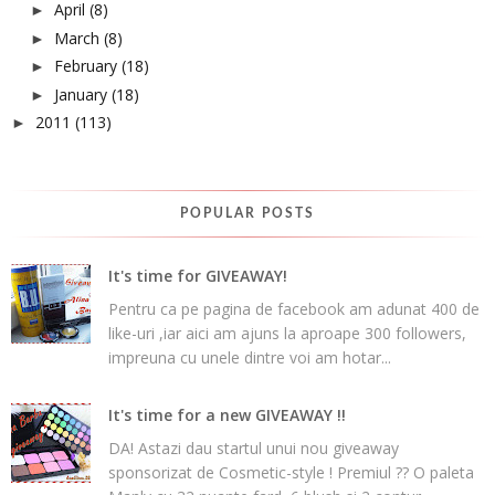
April
(8)
►
March
(8)
►
February
(18)
►
January
(18)
►
2011
(113)
►
POPULAR POSTS
It's time for GIVEAWAY!
Pentru ca pe pagina de facebook am adunat 400 de
like-uri ,iar aici am ajuns la aproape 300 followers,
impreuna cu unele dintre voi am hotar...
It's time for a new GIVEAWAY !!
DA! Astazi dau startul unui nou giveaway
sponsorizat de Cosmetic-style ! Premiul ?? O paleta