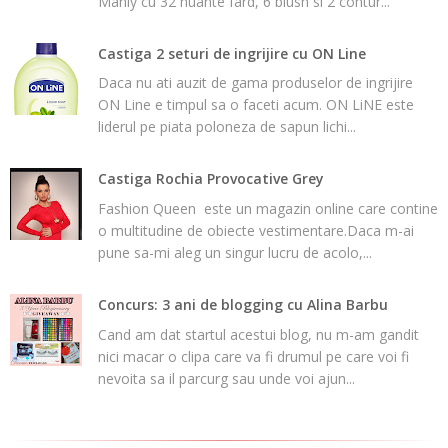
Manly cu 32 nuante fard, 6 blush si 2 contur...
Castiga 2 seturi de ingrijire cu ON Line
Daca nu ati auzit de gama produselor de ingrijire
ON Line e timpul sa o faceti acum. ON LiNE este
liderul pe piata poloneza de sapun lichi...
Castiga Rochia Provocative Grey
Fashion Queen este un magazin online care contine
o multitudine de obiecte vestimentare.Daca m-ai
pune sa-mi aleg un singur lucru de acolo,...
Concurs: 3 ani de blogging cu Alina Barbu
Cand am dat startul acestui blog, nu m-am gandit
nici macar o clipa care va fi drumul pe care voi fi
nevoita sa il parcurg sau unde voi ajun...