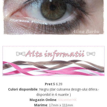
Pret
:$ 6.39
Culori disponibile
: Negru (dar culoarea design-ului difera.-
disponibil in 6 nuante )
Magazin Online
:
KKcenterHK
Marime
:
17mm x 111mm