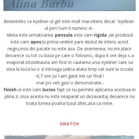
Bineinteles ca eyeliner-ul gel este mult mai intens decat "eyeliner-
ul pen"cum il numesc ei .
Ideea este urmatoarea:
pensula
este cam
rigida
,iar produsul
este cam
apos
;la prima vedere pare destul de intens acest
negru,insa din pacate nu este asa .De asemenea, nu imi place
deoarece cu tot cu baza pe care o folosesc, dupa 6 ore deja s-a
evaporat.Intotdeauna am fost in cautarea unui eyeliner care sa
stea la locul lui o zi intreaga (adica atata timp cat sunt la scoala
-6,7 ore )si l-am gasit intr-un final !
-mai jos veti gasi o demonstratie.-
Finish
-ul este cam
lucios
fapt ce nu permite aplicarea acestuia in
plina zi ,insa acesta nu este neaparat un dezavantaj deoarece nu
toata lumea poarta tusul zilnic,asa ca mine.
SWATCH: