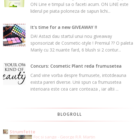
ON Line e timpul sa o faceti acum. ON LiNE este
liderul pe piata poloneza de sapun lichi...
It's time for a new GIVEAWAY !!
DA! Astazi dau startul unui nou giveaway
sponsorizat de Cosmetic-style ! Premiul ?? O paleta
Manly cu 32 nuante fard, 6 blush si 2 contur...
Concurs: Cosmetic Plant reda frumusetea
Cand vine vorba despre frumusete, intotdeauna
exista pareri diverse. Unii spun ca frumusetea
interioara este cea care conteaza , iar altii ...
BLOGROLL
Strumfette
Foc si sange - George R.R. Martin