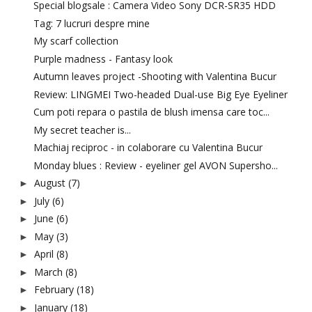
Special blogsale : Camera Video Sony DCR-SR35 HDD
Tag: 7 lucruri despre mine
My scarf collection
Purple madness - Fantasy look
Autumn leaves project -Shooting with Valentina Bucur
Review: LINGMEI Two-headed Dual-use Big Eye Eyeliner
Cum poti repara o pastila de blush imensa care toc...
My secret teacher is...
Machiaj reciproc - in colaborare cu Valentina Bucur
Monday blues : Review - eyeliner gel AVON Supersho...
August
(7)
►
July
(6)
►
June
(6)
►
May
(3)
►
April
(8)
►
March
(8)
►
February
(18)
►
January
(18)
►