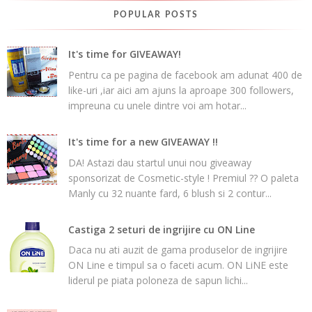
POPULAR POSTS
It's time for GIVEAWAY!
Pentru ca pe pagina de facebook am adunat 400 de
like-uri ,iar aici am ajuns la aproape 300 followers,
impreuna cu unele dintre voi am hotar...
It's time for a new GIVEAWAY !!
DA! Astazi dau startul unui nou giveaway
sponsorizat de Cosmetic-style ! Premiul ?? O paleta
Manly cu 32 nuante fard, 6 blush si 2 contur...
Castiga 2 seturi de ingrijire cu ON Line
Daca nu ati auzit de gama produselor de ingrijire
ON Line e timpul sa o faceti acum. ON LiNE este
liderul pe piata poloneza de sapun lichi...