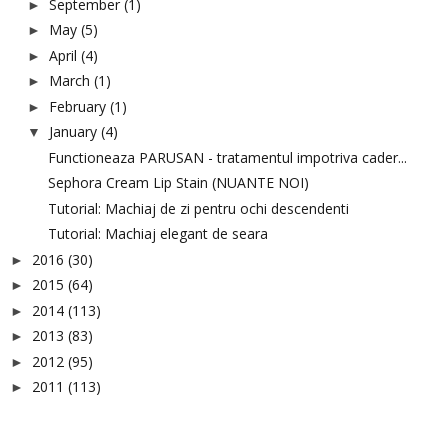
September
(1)
►
May
(5)
►
April
(4)
►
March
(1)
►
February
(1)
►
January
(4)
▼
Functioneaza PARUSAN - tratamentul impotriva cader...
Sephora Cream Lip Stain (NUANTE NOI)
Tutorial: Machiaj de zi pentru ochi descendenti
Tutorial: Machiaj elegant de seara
2016
(30)
►
2015
(64)
►
2014
(113)
►
2013
(83)
►
2012
(95)
►
2011
(113)
►