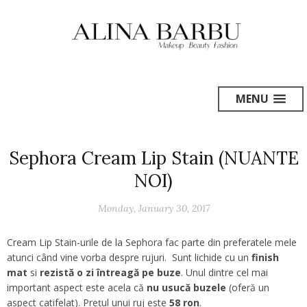
MENU
Sephora Cream Lip Stain (NUANTE
NOI)
Monday, January 30, 2017
Cream Lip Stain-urile de la Sephora fac parte din preferatele mele
atunci când vine vorba despre rujuri. Sunt lichide cu un
finish
mat
si
rezistă o zi întreagă pe buze
. Unul dintre cel mai
important aspect este acela că
nu usucă buzele
(oferă un
aspect catifelat). Prețul unui ruj este
58 ron
.