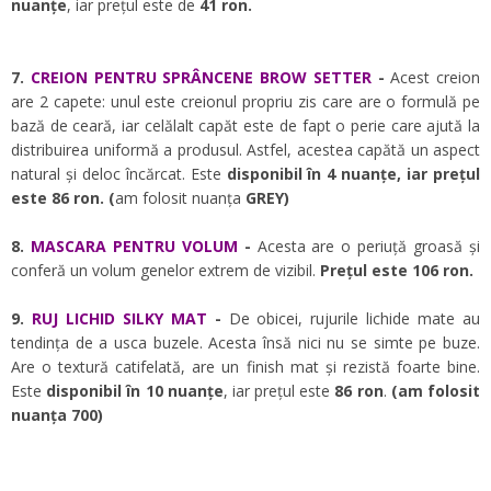
nuanțe
, iar prețul este de
41 ron.
7.
CREION PENTRU SPRÂNCENE BROW SETTER
-
Acest creion
are 2 capete: unul este creionul propriu zis care are o formulă pe
bază de ceară, iar celălalt capăt este de fapt o perie care ajută la
distribuirea uniformă a produsul. Astfel, acestea capătă un aspect
natural și deloc încărcat. Este
disponibil în 4 nuanțe, iar prețul
este 86 ron.
(
am folosit nuanța
GREY)
8.
MASCARA PENTRU VOLUM
-
Acesta are o periuță groasă și
conferă un volum genelor extrem de vizibil.
Prețul este 106 ron.
9.
RUJ LICHID SILKY MAT
-
De obicei, rujurile lichide mate au
tendința de a usca buzele. Acesta însă nici nu se simte pe buze.
Are o textură catifelată, are un finish mat și rezistă foarte bine.
Este
disponibil în 10 nuanțe
, iar prețul este
86 ron
.
(am folosit
nuanța 700)