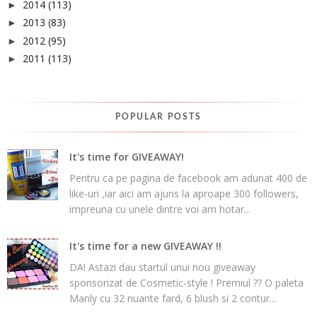
2014
(113)
►
2013
(83)
►
2012
(95)
►
2011
(113)
►
POPULAR POSTS
It's time for GIVEAWAY!
Pentru ca pe pagina de facebook am adunat 400 de
like-uri ,iar aici am ajuns la aproape 300 followers,
impreuna cu unele dintre voi am hotar...
It's time for a new GIVEAWAY !!
DA! Astazi dau startul unui nou giveaway
sponsorizat de Cosmetic-style ! Premiul ?? O paleta
Manly cu 32 nuante fard, 6 blush si 2 contur...