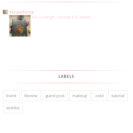
Strumfette
Foc si sange - George R.R. Martin
LABELS
Event
Review
guest post
makeup
ootd
tutorial
wishlist