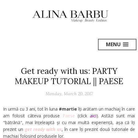
MENU
Get ready with us: PARTY
MAKEUP TUTORIAL || PAESE
Monday, March 20, 2017
In urmă cu 3 ani, tot în luna
#martie
îți arătam un machiaj în care
am folosit câteva produse
Paese
(click
aici
). Astăzi sunt mai
"bătrână", mai înțeleaptă și cu mai multă experiență, așa că îți
prezint un
get ready with us
, în care îți prezint două tutoriale de
machiaj folosind produsele lor.