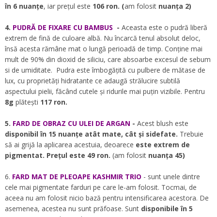
în 6 nuanțe
, iar prețul este
106 ron. (
am folosit
nuanța 2)
4.
PUDRĂ DE FIXARE CU BAMBUS
-
Aceasta este o pudră liberă
extrem de fină de culoare albă. Nu încarcă tenul absolut deloc,
însă acesta rămâne mat o lungă perioadă de timp.
C
onține mai
mult de 90% din dioxid de siliciu,
care absoarbe excesul de sebum
si de umiditate.
Pudra este îmbogățită cu pulbere de mătase de
lux, cu
proprietăți hidratante ce adaugă strălucire subtilă
aspectului pielii,
făcând cutele și ridurile mai puțin vizibile. Pentru
8g
plătești
117 ron.
5.
FARD DE OBRAZ CU ULEI DE ARGAN
-
Acest blush este
disponibil în 15 nuanțe atât mate, cât și sidefate
.
T
rebuie
să ai grijă la aplicarea acestuia,
deoarece
este extrem de
pigmentat. Prețul este 49 ron.
(am folosit
nuanța 45)
6
.
FARD MAT DE PLEOAPE KASHMIR TRIO
- sunt unele dintre
cele mai pigmentate farduri pe care le-am folosit. Tocmai, de
aceea nu am folosit nicio bază pentru intensificarea acestora. De
asemenea, acestea nu sunt prăfoase. Sunt
disponibile în 5