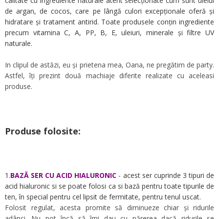
calitate cu ingrediente naturale atent selecționate cum sunt uleiul
de argan, de cocos, care pe lângă culori excepționale oferă și
hidratare și tratament antirid. Toate produsele conțin ingrediente
precum vitamina C, A, PP, B, E, uleiuri, minerale și filtre UV
naturale.
In clipul de astăzi, eu și prietena mea, Oana, ne pregătim de party.
Astfel, îți prezint două machiaje diferite realizate cu aceleasi
produse.
Produse folosite:
1.
BAZĂ SER CU ACID HIALURONIC
- acest ser cuprinde 3 tipuri de
acid hialuronic si se poate folosi ca si bază pentru toate tipurile de
ten, în special pentru cel lipsit de fermitate, pentru tenul uscat.
Folosit regulat, acesta promite să diminueze chiar și ridurile
adânci. Nu pot încă să îmi dau cu părerea dacă ridurile se