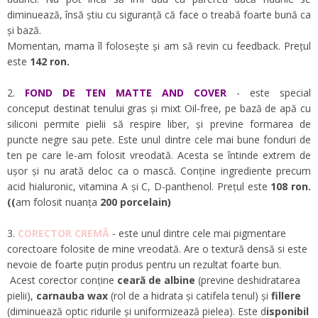
diminuează, însă știu cu siguranță că face o treabă foarte bună ca
și bază.
Momentan, mama îl folosește și am să revin cu feedback. Prețul
este
142 ron.
2.
FOND DE TEN MATTE AND COVER
- este special
conceput destinat tenului gras și mixt Oil-free, pe bază de apă cu
siliconi permite pielii să respire liber, și previne formarea de
puncte negre sau pete. Este unul dintre cele mai bune fonduri de
ten pe care le-am folosit vreodată. Acesta se întinde extrem de
ușor și nu arată deloc ca o mască. Conține ingrediente precum
acid hialuronic, vitamina A și C, D-panthenol. Prețul este
108 ron.
(
(
am folosit nuanța
200 porcelain)
3.
CORECTOR CREMĂ
- este unul dintre cele mai pigmentare
corectoare folosite de mine vreodată. Are o textură densă si este
nevoie de foarte puțin produs pentru un rezultat foarte bun.
Acest corector conține
ceară de albine
(previne deshidratarea
pielii),
carnauba wax
(rol de a hidrata și catifela tenul) și
fillere
(diminuează optic ridurile și uniformizează pielea). Este d
isponibil