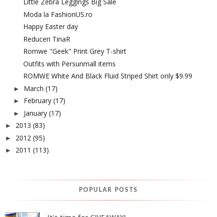
Little Zebra Leggings Big Sale
Moda la FashionUS.ro
Happy Easter day
Reduceri TinaR
Romwe "Geek" Print Grey T-shirt
Outfits with Persunmall items
ROMWE White And Black Fluid Striped Shirt only $9.99
March
(17)
►
February
(17)
►
January
(17)
►
2013
(83)
►
2012
(95)
►
2011
(113)
►
POPULAR POSTS