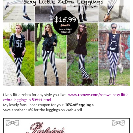
Lively little zebra for any style you like:
www.romwe.com/romwe-sexy-little-
zebra-leggings-p-83911.html
My lovely fans, inner coupon for you
:
10%offleggings
Save another 10% for the leggings on 24th April.