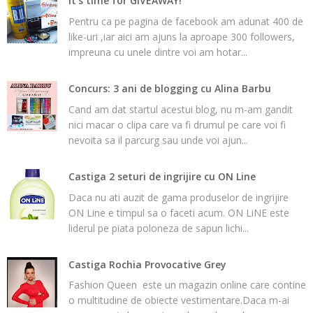
It's time for GIVEAWAY!
Pentru ca pe pagina de facebook am adunat 400 de
like-uri ,iar aici am ajuns la aproape 300 followers,
impreuna cu unele dintre voi am hotar...
Concurs: 3 ani de blogging cu Alina Barbu
Cand am dat startul acestui blog, nu m-am gandit
nici macar o clipa care va fi drumul pe care voi fi
nevoita sa il parcurg sau unde voi ajun...
Castiga 2 seturi de ingrijire cu ON Line
Daca nu ati auzit de gama produselor de ingrijire
ON Line e timpul sa o faceti acum. ON LiNE este
liderul pe piata poloneza de sapun lichi...
Castiga Rochia Provocative Grey
Fashion Queen este un magazin online care contine
o multitudine de obiecte vestimentare.Daca m-ai