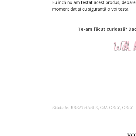
Eu încă nu am testat acest produs, deoar
moment dat și cu siguranță o voi testa.
Te-am făcut curioasă? Dacă da, 
Etichete:
BREATHABLE
,
OJA ORLY
,
ORLY
YO