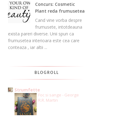
Concurs: Cosmetic
Plant reda frumusetea
Cand vine vorba despre
frumusete, intotdeauna
exista pareri diverse. Unii spun ca
frumusetea interioara este cea care
conteaza , iar altii ...
BLOGROLL
Strumfette
Foc si sange - George
R.R. Martin