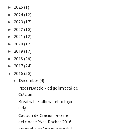
2025
(1)
►
2024
(12)
►
2023
(17)
►
2022
(10)
►
2021
(12)
►
2020
(17)
►
2019
(17)
►
2018
(26)
►
2017
(24)
►
2016
(30)
▼
December
(4)
▼
Pick'N'Dazzle - ediție limitată de
Crăciun
Breathable: ultima tehnologie
Orly
Cadouri de Craciun: arome
delicioase Yves Rocher 2016
Tutorial: Coafura punk/rock |