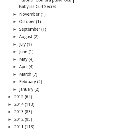
Babyliss Curl Secret
November
(1)
►
October
(1)
►
September
(1)
►
August
(2)
►
July
(1)
►
June
(1)
►
May
(4)
►
April
(4)
►
March
(7)
►
February
(2)
►
January
(2)
►
2015
(64)
►
2014
(113)
►
2013
(83)
►
2012
(95)
►
2011
(113)
►