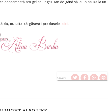
ece deocamdată am gel pe unghii. Am de gând să iau o pauză la un
nu uita că găsești produsele
aici
.
Share:
U MIGHT ALSO LIKE