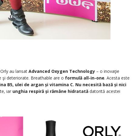
 Orly au lansat
Advanced Oxygen Technology
– o inovaţie
e şi deteriorate. Breathable are o
formulă all-in-one
. Acesta este
a B5, ulei de argan și vitamina C.
Nu necesită bază și nici
te, iar
unghia respiră și rămâne hidratată
datorită acestei