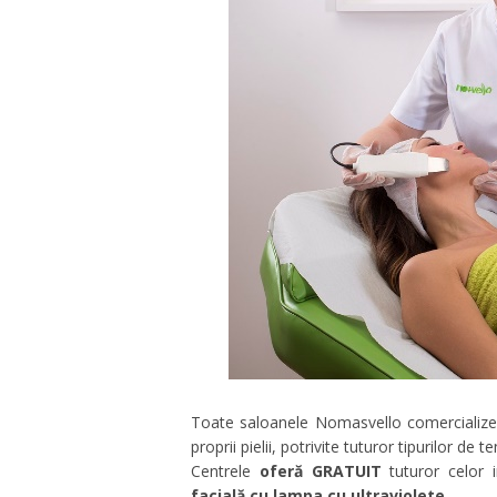
Toate saloanele Nomasvello comercializ
proprii pielii, potrivite tuturor tipurilor de te
Centrele
oferă GRATUIT
tuturor celor 
facială cu lampa cu ultraviolete
.