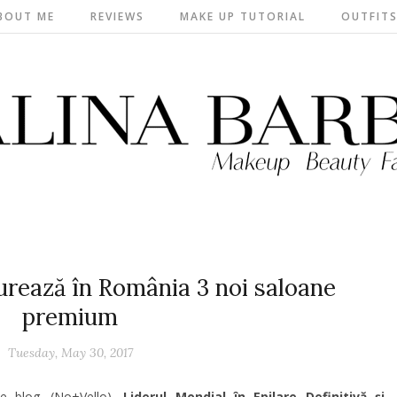
BOUT ME
REVIEWS
MAKE UP TUTORIAL
OUTFIT
rează în România 3 noi saloane
premium
Tuesday, May 30, 2017
e blog.
(No+Vello),
Liderul Mondial în Epilare Definitivă și