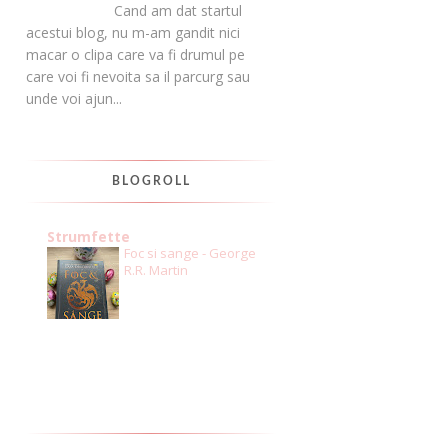
Cand am dat startul
acestui blog, nu m-am gandit nici
macar o clipa care va fi drumul pe
care voi fi nevoita sa il parcurg sau
unde voi ajun...
BLOGROLL
Strumfette
Foc si sange - George
R.R. Martin