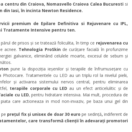
lea centru din Craiova, Nomasvello Craiova Calea Bucuresti
si
on din Iasi, în incinta Newton Residence.
ervicii premium de Epilare Definitiva si Rejuvenare cu IPL,
 si Tratamente Intensive pentru ten.
părul de prisos și se tratează foliculita, în timp ce
rejuvenarea cu
 de acnee.
Tehnologia ProSkin
de curățare facială în profunzime
nergiei galvanice, eliminând celulele moarte, excesul de sebum și
nătos.
wton
pune la dispoziția ieșenilor și terapiile de înfrumusețare cu
 Photocare. Tratamentele cu LED au un triplu rol la nivelul pielii,
imfelor și activarea sistemului nervos central, pentru eliminarea
tfel,
terapiile corporale cu LED
au un efect anticelulitic și de
aciale cu LED
, pentru hidratare intensiva. Mai mult, procedura de
piata care actioneaza in mod non-invaziv, pe baza unui gel din
 pe
prețul fix și unisex de doar 30 euro
pe sedință
,
indiferent de
ratamentelor, care transformă clienții în adevarați promotori