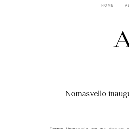
HOME
A
Nomasvello inaugu
Despre Nomasvello am mai discutat p