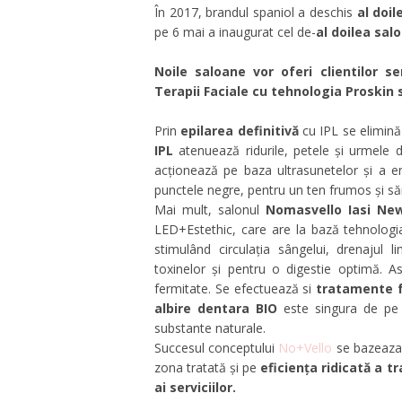
În 2017, brandul spaniol a deschis
al doi
pe 6 mai a inaugurat cel de-
al doilea sal
Noile saloane vor oferi clientilor s
Terapii Faciale cu tehnologia Proskin
Prin
epilarea definitivă
cu IPL se elimină 
IPL
atenuează ridurile, petele și urmele
acționează pe baza ultrasunetelor și a e
punctele negre, pentru un ten frumos și să
Mai mult, salonul
Nomasvello Iasi Ne
LED+Estethic, care are la bază tehnologia
stimulând circulația sâ
ngelui, drenajul l
toxinelor și pentru o digestie optimă. As
fermitate. Se efectuează si
tratamente f
albire dentara BIO
este singura de pe 
substante naturale.
Succesul conceptului
No+Vello
se bazeaza
zona tratată și pe
eficiența ridicată a t
ai serviciilor.