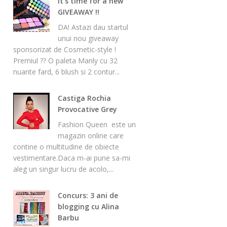
It's time for a new
GIVEAWAY !!
DA! Astazi dau startul
unui nou giveaway
sponsorizat de Cosmetic-style !
Premiul ?? O paleta Manly cu 32
nuante fard, 6 blush si 2 contur...
Castiga Rochia
Provocative Grey
Fashion Queen este un
magazin online care
contine o multitudine de obiecte
vestimentare.Daca m-ai pune sa-mi
aleg un singur lucru de acolo,...
Concurs: 3 ani de
blogging cu Alina
Barbu