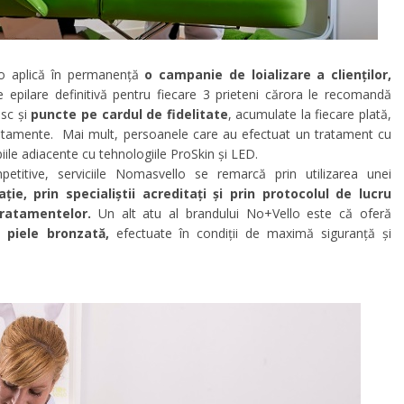
o aplică în permanență
o campanie de loializare a clienților,
e epilare definitivă pentru fiecare 3 prieteni cărora le recomandă
esc și
puncte pe cardul de fidelitate
, acumulate la fiecare plată,
tratamente. Mai mult, persoanele care au efectuat un tratament cu
iile adiacente cu tehnologiile ProSkin și LED.
titive, serviciile Nomasvello se remarcă prin utilizarea unei
ie, prin specialiștii acreditați și prin protocolul de lucru
tratamentelor.
Un alt atu al brandului No+Vello este că oferă
pe piele bronzată,
efectuate în condiții de maximă siguranță și