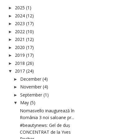
2025
(1)
►
2024
(12)
►
2023
(17)
►
2022
(10)
►
2021
(12)
►
2020
(17)
►
2019
(17)
►
2018
(26)
►
2017
(24)
▼
December
(4)
►
November
(4)
►
September
(1)
►
May
(5)
▼
Nomasvello inaugurează în
România 3 noi saloane pr...
#beautynews: Gel de duș
CONCENTRAT de la Yves
Rocher