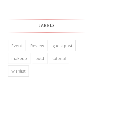
LABELS
Event
Review
guest post
makeup
ootd
tutorial
wishlist