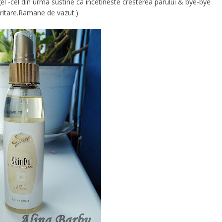
el -cel din urma sustine ca incetineste cresterea parului & bye-bye
iritare.Ramane de vazut:).