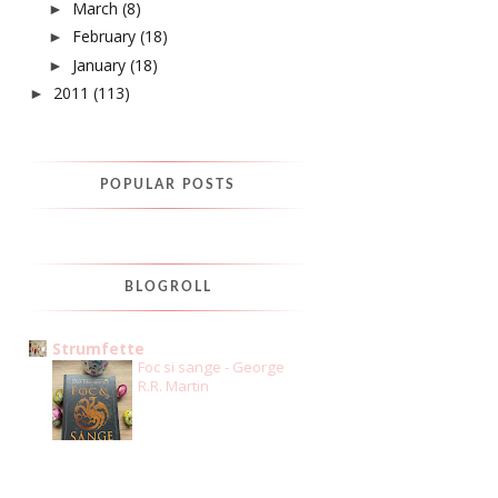
March
(8)
►
February
(18)
►
January
(18)
►
2011
(113)
►
POPULAR POSTS
BLOGROLL
Strumfette
Foc si sange - George
R.R. Martin