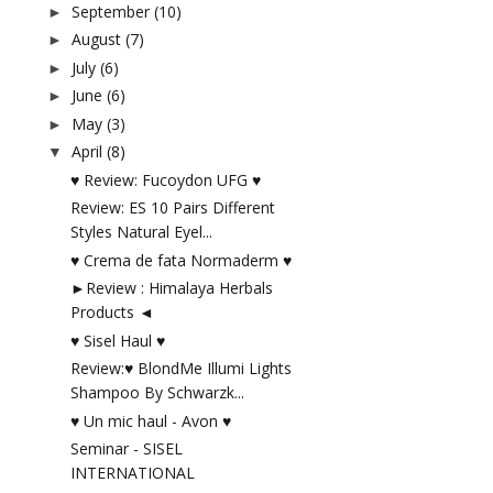
September
(10)
►
August
(7)
►
July
(6)
►
June
(6)
►
May
(3)
►
April
(8)
▼
♥ Review: Fucoydon UFG ♥
Review: ES 10 Pairs Different
Styles Natural Eyel...
♥ Crema de fata Normaderm ♥
►Review : Himalaya Herbals
Products ◄
♥ Sisel Haul ♥
Review:♥ BlondMe Illumi Lights
Shampoo By Schwarzk...
♥ Un mic haul - Avon ♥
Seminar - SISEL
INTERNATIONAL