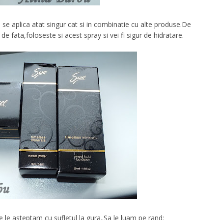
se aplica atat singur cat si in combinatie cu alte produse.De
e fata,foloseste si acest spray si vei fi sigur de hidratare.
 le asteptam cu sufletul la gura..Sa le luam pe rand: