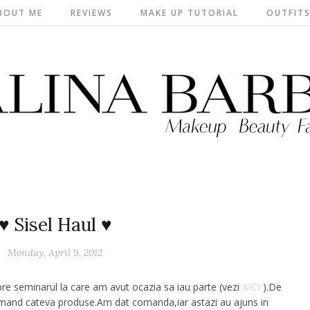
BOUT ME
REVIEWS
MAKE UP TUTORIAL
OUTFIT
♥ Sisel Haul ♥
Monday, April 9, 2012
re seminarul la care am avut ocazia sa iau parte (vezi
AICI
).De
and cateva produse.Am dat comanda,iar astazi au ajuns in